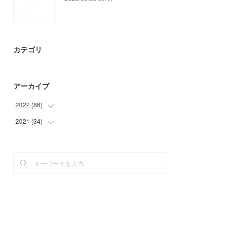
カテゴリ
アーカイブ
2022
(
86
)
2021
(
34
(
17
)
)
(
18
)
(
34
)
(
51
)