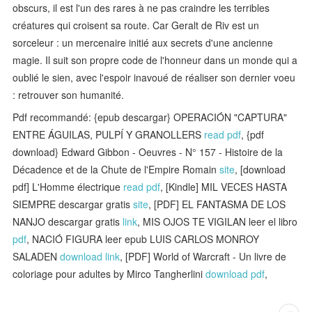
obscurs, il est l'un des rares à ne pas craindre les terribles
créatures qui croisent sa route. Car Geralt de Riv est un
sorceleur : un mercenaire initié aux secrets d'une ancienne
magie. Il suit son propre code de l'honneur dans un monde qui a
oublié le sien, avec l'espoir inavoué de réaliser son dernier voeu
: retrouver son humanité.
Pdf recommandé: {epub descargar} OPERACIÓN "CAPTURA"
ENTRE ÁGUILAS, PULPÍ Y GRANOLLERS
read pdf
, {pdf
download} Edward Gibbon - Oeuvres - N° 157 - Histoire de la
Décadence et de la Chute de l'Empire Romain
site
, [download
pdf] L'Homme électrique
read pdf
, [Kindle] MIL VECES HASTA
SIEMPRE descargar gratis
site
, [PDF] EL FANTASMA DE LOS
NANJO descargar gratis
link
, MIS OJOS TE VIGILAN leer el libro
pdf
, NACIÓ FIGURA leer epub LUIS CARLOS MONROY
SALADEN
download link
, [PDF] World of Warcraft - Un livre de
coloriage pour adultes by Mirco Tangherlini
download pdf
,