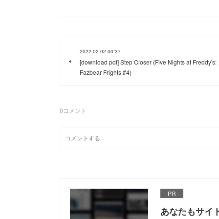
2022.02.02 00:37
[download pdf] Step Closer (Five Nights at Freddy's:
Fazbear Frights #4)
0
コメント
PR
あなたもサイ