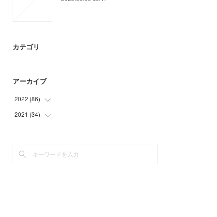
カテゴリ
アーカイブ
2022
(
86
)
2021
(
34
(
17
)
)
(
18
)
(
34
)
(
51
)