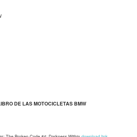
W
AN LIBRO DE LAS MOTOCICLETAS BMW
: The Broken Code #4: Darkness Within
download link
,