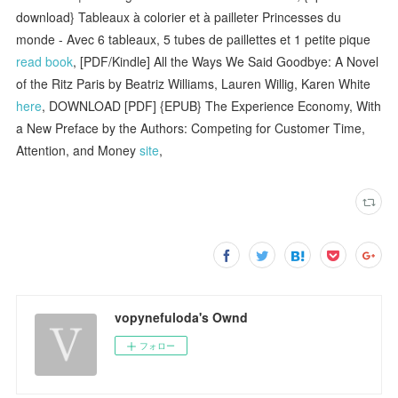
download} Tableaux à colorier et à pailleter Princesses du
monde - Avec 6 tableaux, 5 tubes de paillettes et 1 petite pique
read book
, [PDF/Kindle] All the Ways We Said Goodbye: A Novel
of the Ritz Paris by Beatriz Williams, Lauren Willig, Karen White
here
, DOWNLOAD [PDF] {EPUB} The Experience Economy, With
a New Preface by the Authors: Competing for Customer Time,
Attention, and Money
site
,
vopynefuloda's Ownd
フォロー