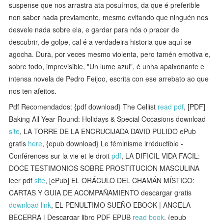
suspense que nos arrastra ata posuírnos, da que é preferible
non saber nada previamente, mesmo evitando que ninguén nos
desvele nada sobre ela, e gardar para nós o pracer de
descubrir, de golpe, cal é a verdadeira historia que aquí se
agocha. Dura, por veces mesmo violenta, pero tamén emotiva e,
sobre todo, imprevisible, "Un lume azul", é unha apaixonante e
intensa novela de Pedro Feijoo, escrita con ese arrebato ao que
nos ten afeitos.
Pdf Recomendados: {pdf download} The Cellist
read pdf
, [PDF]
Baking All Year Round: Holidays & Special Occasions download
site
, LA TORRE DE LA ENCRUCIJADA DAVID PULIDO ePub
gratis
here
, {epub download} Le féminisme irréductible -
Conférences sur la vie et le droit
pdf
, LA DIFICIL VIDA FACIL:
DOCE TESTIMONIOS SOBRE PROSTITUCION MASCULINA
leer pdf
site
, [ePub] EL ORÁCULO DEL CHAMÁN MÍSTICO:
CARTAS Y GUIA DE ACOMPAÑAMIENTO descargar gratis
download link
, EL PENULTIMO SUEÑO EBOOK | ANGELA
BECERRA | Descargar libro PDF EPUB
read book
, {epub